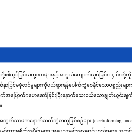
ို့၏သွင်ပြင်လက္ခဏာများနှင့်အတူသဲကျောက်လုပ်ခြင်း။ ၄ င်းတို့ကို sod
်နှာပြင်မစုံလင်မှုများကိုဖယ်ရှားရန်ပေါက်ကွဲစေနိုင်သောပစ္စည်းမျာ
တ်အစက်အပြောက်ဂဟေဆော်ခြင်းပြီးနောက်သေးငယ်သောချွတ်ယွင်းချက်မျ
်။
တွက်သာမကနောက်ဆက်တွဲဓာတုဖြစ်စဉ်များ (electroforming၊ anodi
်တာအစိတ်အပိုင်းများ၊ အနုပညာနှင့်အလှဆင်ပစ္စည်းများ၊ အတွင်းပ