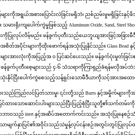
်များကိုအရွယ်အစားပြောင်းလဲခြင်းမရှိဘဲ၊ ညစ်ညမ်းမှုမရှိခြင်းနှင
။ သမားရိုးကျပေါက်ကွဲမှုဖြစ်သည့် Aluminum Oxide, Sand, Steel
းများကိုပြုလုပ်လိမ့်မည်။ ဖန်ခွက်ပုတီးသည်ယေဘူယျအားဖြင့်အခြားမီဒီ
စိတ်အပိုင်းများကိုထိုးဖောက်ရန်အသုံးပြုနိုင်သည်။ Glass Bead နှ
င်များအားလုံးကိုအပြည့်အ ၀ ပြင်ဆင်ပေးသည်။ ဖန်ခွက်ပုံးမှုတ်ခြင်
်ခွက်ပုတီးစေ့များသည် ၄-၆ သံသရာကိုကြာရှည်ခံရန်မလိုအပ်ဘဲအစား
စုံသုံးနိုင်ပြီးပေါက်ကွဲစေသည့်သန့်ရှင်းသောမီဒီယာကိုသင့်အားအထေ
ည်ကြည်လင်ပြတ်သားမှု၊ ၎င်းတို့သည် Burrs နှင့်အမှိုက်များကိုအမျို
ြုပြင်ထားသောဆောင်းပါးများသည်ပြီးပြည့်စုံပြီးသူတို့၏သက်တမ်းကိ
ဘာဝသည် inert နှင့်အဆိပ်အတောက်ကင်းသည်။ အသုံးပြုနေစဉ်သံ
့သောမျက်နှာပြင်၏အဝိုင်းသည်သဲမှုန့်လုပ်ငန်းစဉ်အတွင်းတွင်ပြုလု