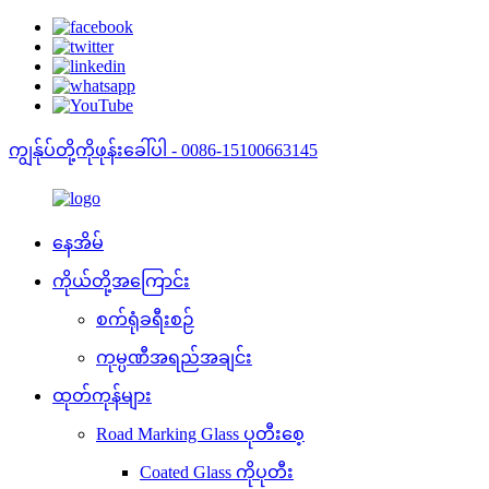
ကျွန်ုပ်တို့ကိုဖုန်းခေါ်ပါ - 0086-15100663145
နေအိမ်
ကိုယ်တို့အကြောင်း
စက်ရုံခရီးစဉ်
ကုမ္ပဏီအရည်အချင်း
ထုတ်ကုန်များ
Road Marking Glass ပုတီးစေ့
Coated Glass ကိုပုတီး