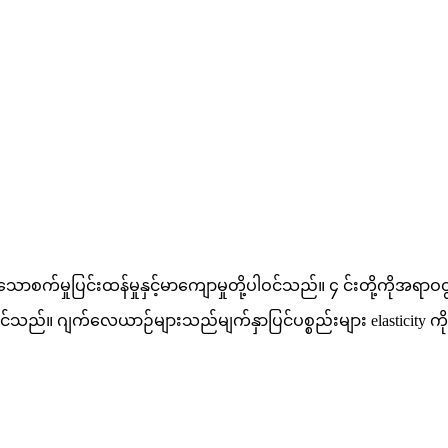
စက်မှုပြင်းထန်မှုနှင့်မာကျောမှုတို့ပါဝင်သည်။ ၄ င်းတို့ကိုအရာဝတ္ထ
င်းနိုင်သည်။ ဂျက်လေယာဉ်များသည်မျက်နှာပြင်ပစ္စည်းများ elasticity 