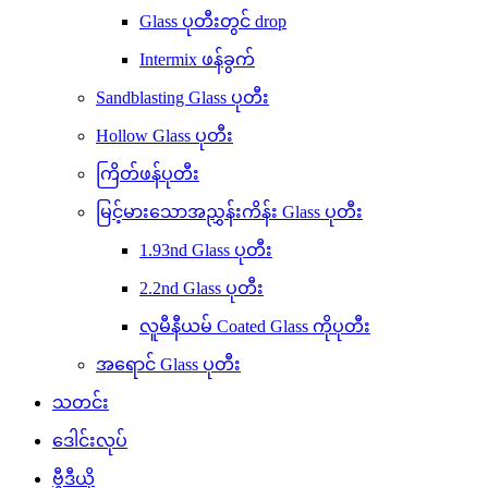
Glass ပုတီးတွင် drop
Intermix ဖန်ခွက်
Sandblasting Glass ပုတီး
Hollow Glass ပုတီး
ကြိတ်ဖန်ပုတီး
မြင့်မားသောအညွှန်းကိန်း Glass ပုတီး
1.93nd Glass ပုတီး
2.2nd Glass ပုတီး
လူမီနီယမ် Coated Glass ကိုပုတီး
အရောင် Glass ပုတီး
သတင်း
ဒေါင်းလုပ်
ဗွီဒီယို