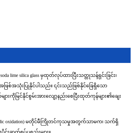
a lime silica glass မှထုတ်လုပ်ထားပြီးသတ္တုသန့်ရှင်းခြင်း၊
းအဖြစ်အသုံးပြုနိုင်ပါသည်။ ၎င်းသည်ဖြစ်နိုင်ခြေရှိသော
ားကိုမြင်နိုင်စွမ်းအားလျော့နည်းစေပြီးထုတ်ကုန်များ၏ချေး
c oxidation) မတိုင်မီကြိုတင်ကုသမှုအတွက်သာမက၊ သက်ရှိ
ိုင်းဆက်စပ်ပစ္စည်းများ။