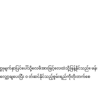
ုမျက်နှာပြင်ပေါ်သို့လေဖိအားဖြင့်လေထဲသို့ဖြန့်နိုင်သည်။ ဖန်၊
ကိုလျှော့ချပေးပြီး ၀ တ်ဆင်နိုင်သည့်စွမ်းရည်ကိုတိုးတက်စေ