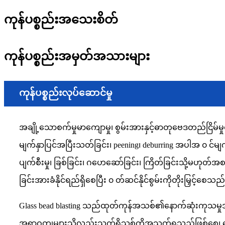
ကုန်ပစ္စည်းအသေးစိတ်
ကုန်ပစ္စည်းအမှတ်အသားများ
ကုန်ပစ္စည်းလုပ်ဆောင်မှု
အချို့သောစက်မှုမာကျောမှု၊ စွမ်းအားနှင့်ဓာတုဗေဒတည်ငြိမ်မှုတ
မျက်နှာပြင်အပြီးသတ်ခြင်း၊ peening၊ deburring အပါအ ၀ င်မျက
ပျက်စီးမှု၊ ခြစ်ခြင်း၊ ဂဟေဆော်ခြင်း၊ ကြိတ်ခြင်းသို့မဟု
ခြင်းအားခံနိုင်ရည်ရှိစေပြီး ၀ တ်ဆင်နိုင်စွမ်းကိုတိုးမြှင့်စေသည
Glass bead blasting သည်ထုတ်ကုန်အသစ်၏နောက်ဆုံးကုသမှုအ
အရာဝတ္ထုများသို့လည်းသက်ရှိသစ်ကိုအသက်ရှူသည်ဖြစ်စေ၊ မော