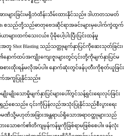
့်ဖိအားများခြင်းမရှိဘဲထိန်းသိမ်းထားနိုင်သည်။ ဒါဟာတသမတ်
 Shots စသည်တို့သည်ဓာတုဗေဒဆိုင်ရာအခင်းများမှပေါက်ကွဲထွက်
ယာများထက်သေးငယ်။ ပိုမိုပေါ့ပါးပြီးပြင်းထန်မှု
င့်အတူ Shot Blasting သည်သတ္တုမျက်နှာပြင်ကိုဆေးသုတ်ခြင်း၊
း၏နောက်ထပ်အကျိုးကျေးဇူးများတွင်၎င်းတို့ကိုမျက်နှာပြင်မ
ထိုးရန်မလိုအပ်ပါ။ နောက်ဆုံးတွင်ဖန်ပုတီးကိုစုတ်ယူခြင်း
ာက်အကူပြုနိုင်သည်။
းမျိုးသောမှိုမျက်နှာပြင်များပေါ်တွင်သန့်ရှင်းရေးလုပ်ခြင်း
ုရှည်စေသည်။ ၎င်းကိုပြန်လည်အသုံးပြုနိုင်သည်စီးပွားရေး
မဏိသို့မဟုတ်အခြားအန္တရာယ်ရှိသောအရာဝတ္ထုများသည်
ပ်ထားသောစက်၏တိကျမှန်ကန်မှုကိုခြစ်ရာမဖြစ်စေပါ။ ဖန်လုံး