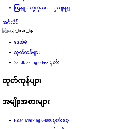
ကြှနျုပျတို့ကိုဆကျသှယျရနျ
အင်္ဂလိပ်
နေအိမ်
ထုတ်ကုန်များ
Sandblasting Glass ပုတီး
ထုတ်ကုန်များ
အမျိုးအစားများ
Road Marking Glass ပုတီးစေ့