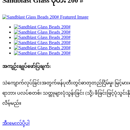
Sandblast Glass ပုတီး 200 #
အကျဉ်းချုပ်ဖော်ပြချက်:
သဲကျောက်လုပ်ခြင်းအတွက်ဖန်ပုတီးတွင်ဓာတုတည်ငြိမ်မှု၊ မြင့်မားသော
ရာဘာ၊ ပလပ်စတစ်၊ သတ္တုများပုံသွန်းခြင်း (သို့) ဖိခြင်းဖြင့်ပုံသွ
လိမ့်မည်။
အီးမေးလ်ပို့ပါ