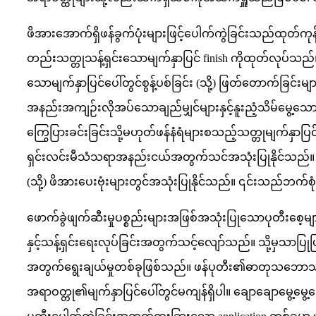
ဖိအားအောက်ရှိဖန်ခွက်ပုံးများဖြင့်ပေါက်ကွဲခြင်းသည်ထုတ်ကုန
တည်းသတ္တုသန့်ရှင်းသောမျက်နှာပြင် finish ကိုထုတ်လုပ်သည်
သောမျက်နှာပြင်ပေါ်တွင်စွန့်ပစ်ခြင်း (သို့) ဖြတ်တောက်ခြင်
အနည်းအကျဉ်းလိုအပ်သောချည်မျှင်များနှင့်နူးညံ့သိမ်မွေ့သောအ
ကြွေပြားခင်းခြင်းသို့မဟုတ်ဖန်နံရံများစသည့်သတ္တုမျက်နှာပြ
ရှင်းလင်းမီသံသရာအနည်းငယ်အတွက်သင်အသုံးပြုနိုင်သည်။ ဖန
(သို့) ဖိအားပေးဗုံးများတွင်အသုံးပြုနိုင်သည်။ ၎င်းသည်ဘက်
ဖောက်ခွဲဖျက်ဆီးမှုပစ္စည်းများအဖြစ်အသုံးပြုသောပုတီးစေ့များသ
နှင့်သန့်ရှင်းရေးလုပ်ခြင်းအတွက်သင့်လျော်သည်။ သို့မှသာပ
အတွက်ရွေးချယ်မှုတစ်ခုဖြစ်သည်။ ဖန်ပုတီး၏ဓာတုသဘောသ
အရာဝတ္တု၏မျက်နှာပြင်ပေါ်တွင်မကျန်ရှိပါ။ ချောချောမွေ့မွေ