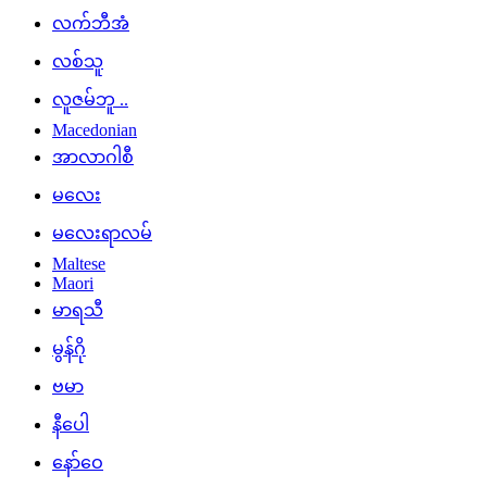
လက်ဘီအံ
လစ်သူ
လူဇမ်ဘူ ..
Macedonian
အာလာဂါစီ
မလေး
မလေးရာလမ်
Maltese
Maori
မာရသီ
မွန်ဂို
ဗမာ
နီပေါ
နော်ဝေ