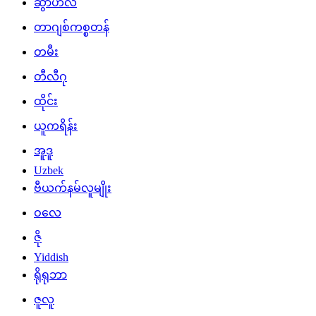
ဆွာဟီလီ
တာဂျစ်ကစ္စတန်
တမီး
တီလီဂု
ထိုင်း
ယူကရိန်း
အူဒူ
Uzbek
ဗီယက်နမ်လူမျိုး
ဝလေ
ဇို
Yiddish
ရိုရုဘာ
ဇူလူ