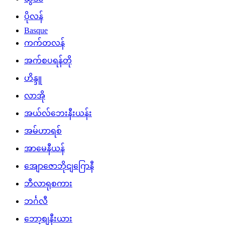
ပိုလန်
Basque
ကက်တလန်
အက်စပရန်တို
ဟိန္ဒူ
လာအို
အယ်လ်ဘေးနီးယန်း
အမ်ဟာရစ်
အာမေနီယန်
အျောဇောဘိုငျဂြောနီ
ဘီလာရုစကား
ဘင်္ဂလီ
ဘော့စျနီးယား