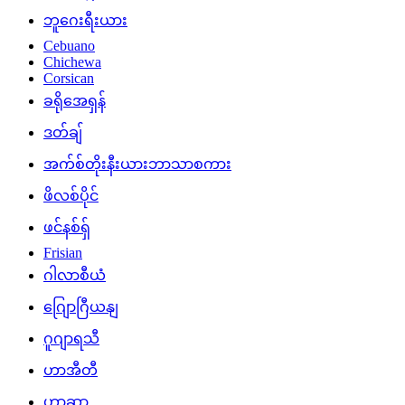
ဘူဂေးရီးယား
Cebuano
Chichewa
Corsican
ခရိုအေရှန်
ဒတ်ချ်
အက်စ်တိုးနီးယားဘာသာစကား
ဖိလစ်ပိုင်
ဖင်နစ်ရှ်
Frisian
ဂါလာစီယံ
ဂျြောဂြီယနျ
ဂူဂျာရသီ
ဟာအီတီ
ဟာဆာ