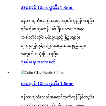
အရောင် Glass ပုတီး 1-3mm
ဖန်သားပုတီးသည်အရောင်ထုတ်ကုန်ဖြစ်သည်။
၎င်းကိုရေကူးကန်၊ ပန်းခြံ၊ alcove၊ metope၊
တံခါးတိုင်တိုင်၊ ပန်းဥယျာဉ်ခြံဥယျာဉ်၊
မျက်နှာပြင်နှင့်အခြားအလှဆင်ပစ္စည်းများ
အတွက်အသုံးပြုသည်။
စုံစမ်းရေး
အသေးစိတ်
အရောင် Glass ပုတီး 3-6mm
ဖန်သားပုတီးသည်အရောင်ထုတ်ကုန်ဖြစ်သည်။
၎င်းကိုရေကူးကန်၊ ပန်းခြံ၊ alcove၊ metope၊