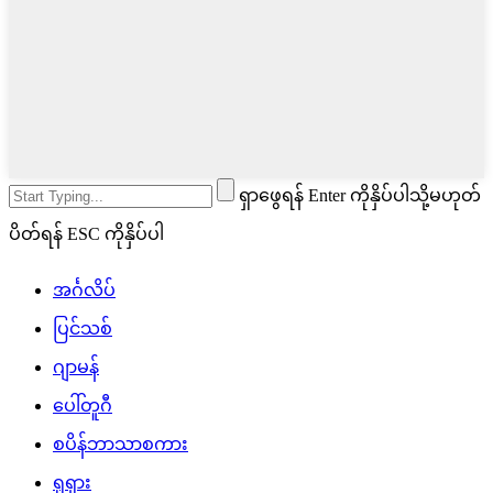
ရှာဖွေရန် Enter ကိုနှိပ်ပါသို့မဟုတ်
ပိတ်ရန် ESC ကိုနှိပ်ပါ
အင်္ဂလိပ်
ပြင်သစ်
ဂျာမန်
ပေါ်တူဂီ
စပိန်ဘာသာစကား
ရုရှား