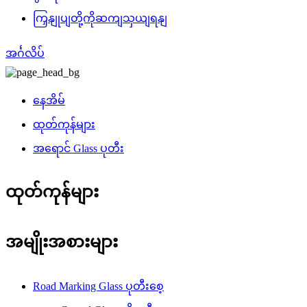
ကြှနျုပျတို့ကိုဆကျသှယျရနျ
အင်္ဂလိပ်
နေအိမ်
ထုတ်ကုန်များ
အရောင် Glass ပုတီး
ထုတ်ကုန်များ
အမျိုးအစားများ
Road Marking Glass ပုတီးစေ့