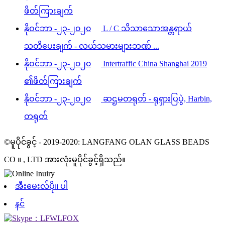
ဖိတ်ကြားချက်
နိုဝင်ဘာ -၂၃-၂၀၂၀
L / C သိသာသောအန္တရာယ်
သတိပေးချက် - လယ်သမားများဘဏ် ...
နိုဝင်ဘာ -၂၃-၂၀၂၀
Intertraffic China Shanghai 2019
၏ဖိတ်ကြားချက်
နိုဝင်ဘာ -၂၃-၂၀၂၀
ဆဌမတရုတ် - ရုရှားပြပွဲ, Harbin,
တရုတ်
©မူပိုင်ခွင့် - 2019-2020: LANGFANG OLAN GLASS BEADS
CO ။ , LTD အားလုံးမူပိုင်ခွင့်ရှိသည်။
အီးမေးလ်ပို။ ပါ
နင်