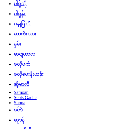
ပါရှ်တို
ပါရှန်း
ပနျခြာပီ
ဆားဗီးယား
နှမ်း
ဆငျဟာလ
စလိုဗက်
စလိုဗေးနီးယန်း
ဆိုမာလီ
Samoan
Scots Gaelic
Shona
စင်ဒီ
ဆူဒန်