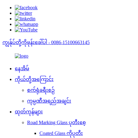
ကျွန်ုပ်တို့ကိုဖုန်းခေါ်ပါ - 0086-15100663145
နေအိမ်
ကိုယ်တို့အကြောင်း
စက်ရုံခရီးစဉ်
ကုမ္ပဏီအရည်အချင်း
ထုတ်ကုန်များ
Road Marking Glass ပုတီးစေ့
Coated Glass ကိုပုတီး