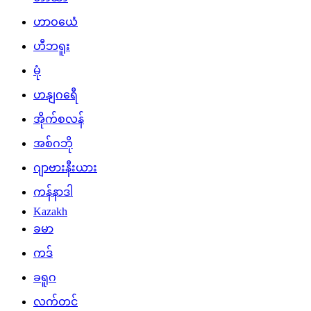
ဟာဝယေံ
ဟီဘရူး
မုံ
ဟနျဂရေီ
အိုက်စလန်
အစ်ဂဘို
ဂျာဗားနီးယား
ကန်နာဒါ
Kazakh
ခမာ
ကဒ်
ခရူဂ
လက်တင်