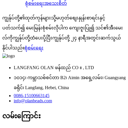
စုံစမ်းရေး
အသေးစိတ်
ကျွန်ုပ်တို့၏ထုတ်ကုန်များသို့မဟုတ်စျေးနှုန်းစာရင်းနှင့်
ပတ်သက်၍ မေးမြန်းစုံစမ်းလိုပါက ကျေးဇူးပြု၍ သင်၏အီးမေး
လ်ကိုကျွန်ုပ်တို့ထံပေးပို့ပြီးကျွန်ုပ်တို့ ၂၄ နာရီအတွင်းဆက်သွယ်
နိုင်ပါသည်။
စုံစမ်းရေး
LANGFANG OLAN ဖန်ထည် CO ။ , LTD
၁၀၁၄၊ ကမ္ဘာသစ်စင်တာ B2၊ Aimin အရှေ့လမ်း၊ Guangyang
ခရိုင်၊ Langfang, Hebei, China
0086-15100663145
info@olanbeads.com
လမ်းကြောင်း