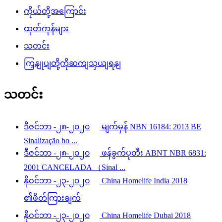
ကိုယ်တို့အကြောင်း
ထုတ်ကုန်များ
သတင်း
ကြှနျုပျတို့ကိုဆကျသှယျရနျ
သတင်း
ဒီဇင်ဘာ -၂၈-၂၀၂၀
မျက်မှန် NBN 16184: 2013 BE
Sinalização ho ...
ဒီဇင်ဘာ -၂၈-၂၀၂၀
ဖန်ခွက်ပုတီး ABNT NBR 6831:
2001 CANCELADA （Sinal ...
နိုဝင်ဘာ -၂၃-၂၀၂၀
China Homelife India 2018
၏ဖိတ်ကြားချက်
နိုဝင်ဘာ -၂၃-၂၀၂၀
China Homelife Dubai 2018