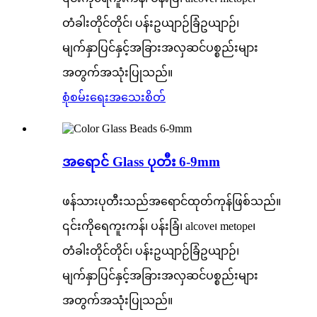
တံခါးတိုင်တိုင်၊ ပန်းဥယျာဉ်ခြံဥယျာဉ်၊
မျက်နှာပြင်နှင့်အခြားအလှဆင်ပစ္စည်းများ
အတွက်အသုံးပြုသည်။
စုံစမ်းရေး
အသေးစိတ်
အရောင် Glass ပုတီး 6-9mm
ဖန်သားပုတီးသည်အရောင်ထုတ်ကုန်ဖြစ်သည်။
၎င်းကိုရေကူးကန်၊ ပန်းခြံ၊ alcove၊ metope၊
တံခါးတိုင်တိုင်၊ ပန်းဥယျာဉ်ခြံဥယျာဉ်၊
မျက်နှာပြင်နှင့်အခြားအလှဆင်ပစ္စည်းများ
အတွက်အသုံးပြုသည်။