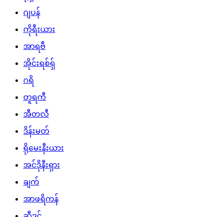
ဂျပန်
ကိုရီးယား
အာရဗီ
အိုင်းရစ်ရှ်
ဂရိ
တူရကီ
အီတလီ
ဒိန်းမတ်
ရိုမေးနီးယား
အင်ဒိုနီးရှား
ချက်
အာဖရိကန်
ဆွီဒင်