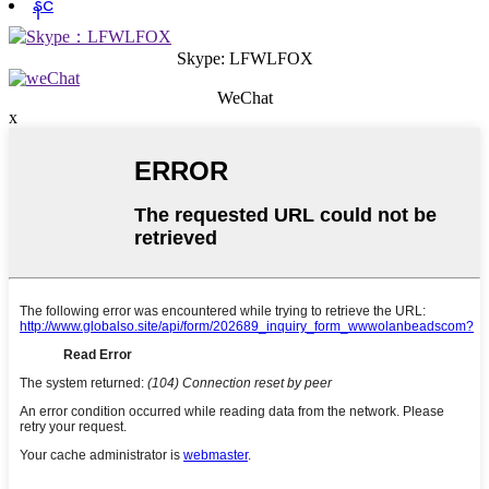
နင်
Skype: LFWLFOX
WeChat
x