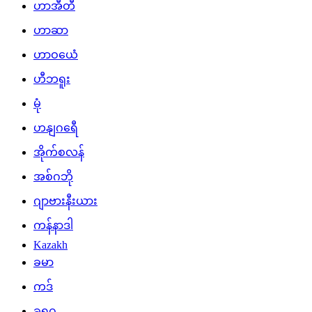
ဟာအီတီ
ဟာဆာ
ဟာဝယေံ
ဟီဘရူး
မုံ
ဟနျဂရေီ
အိုက်စလန်
အစ်ဂဘို
ဂျာဗားနီးယား
ကန်နာဒါ
Kazakh
ခမာ
ကဒ်
ခရူဂ