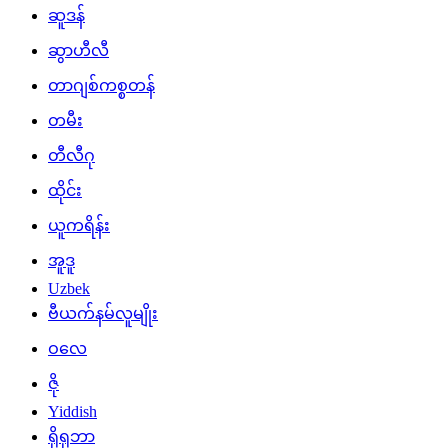
ဆူဒန်
ဆွာဟီလီ
တာဂျစ်ကစ္စတန်
တမီး
တီလီဂု
ထိုင်း
ယူကရိန်း
အူဒူ
Uzbek
ဗီယက်နမ်လူမျိုး
ဝလေ
ဇို
Yiddish
ရိုရုဘာ