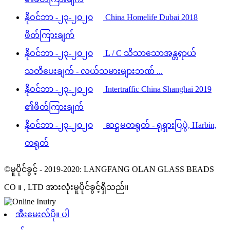
နိုဝင်ဘာ -၂၃-၂၀၂၀
China Homelife Dubai 2018
ဖိတ်ကြားချက်
နိုဝင်ဘာ -၂၃-၂၀၂၀
L / C သိသာသောအန္တရာယ်
သတိပေးချက် - လယ်သမားများဘဏ် ...
နိုဝင်ဘာ -၂၃-၂၀၂၀
Intertraffic China Shanghai 2019
၏ဖိတ်ကြားချက်
နိုဝင်ဘာ -၂၃-၂၀၂၀
ဆဌမတရုတ် - ရုရှားပြပွဲ, Harbin,
တရုတ်
©မူပိုင်ခွင့် - 2019-2020: LANGFANG OLAN GLASS BEADS
CO ။ , LTD အားလုံးမူပိုင်ခွင့်ရှိသည်။
အီးမေးလ်ပို။ ပါ