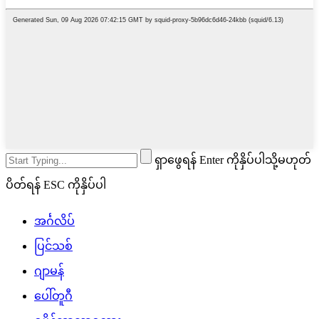
ရှာဖွေရန် Enter ကိုနှိပ်ပါသို့မဟုတ်
ပိတ်ရန် ESC ကိုနှိပ်ပါ
အင်္ဂလိပ်
ပြင်သစ်
ဂျာမန်
ပေါ်တူဂီ