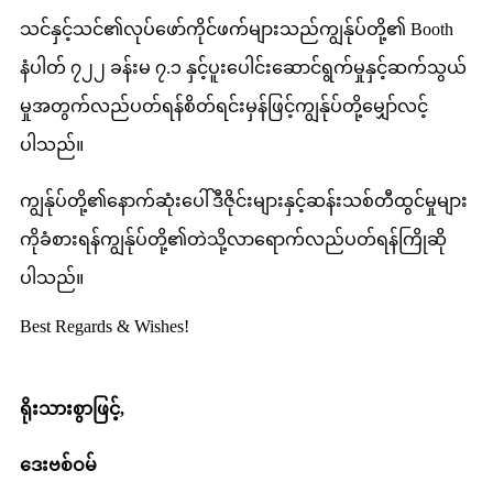
သင်နှင့်သင်၏လုပ်ဖော်ကိုင်ဖက်များသည်ကျွန်ုပ်တို့၏ Booth
နံပါတ် ၇၂၂ ခန်းမ ၇.၁ နှင့်ပူးပေါင်းဆောင်ရွက်မှုနှင့်ဆက်သွယ်
မှုအတွက်လည်ပတ်ရန်စိတ်ရင်းမှန်ဖြင့်ကျွန်ုပ်တို့မျှော်လင့်
ပါသည်။
ကျွန်ုပ်တို့၏နောက်ဆုံးပေါ်ဒီဇိုင်းများနှင့်ဆန်းသစ်တီထွင်မှုများ
ကိုခံစားရန်ကျွန်ုပ်တို့၏တဲသို့လာရောက်လည်ပတ်ရန်ကြိုဆို
ပါသည်။
Best Regards & Wishes!
ရိုးသားစွာဖြင့်,
ဒေးဗစ်ဝမ်