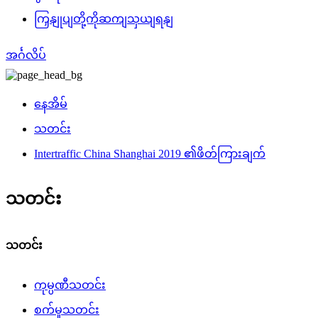
ကြှနျုပျတို့ကိုဆကျသှယျရနျ
အင်္ဂလိပ်
နေအိမ်
သတင်း
Intertraffic China Shanghai 2019 ၏ဖိတ်ကြားချက်
သတင်း
သတင်း
ကုမ္ပဏီသတင်း
စက်မှုသတင်း