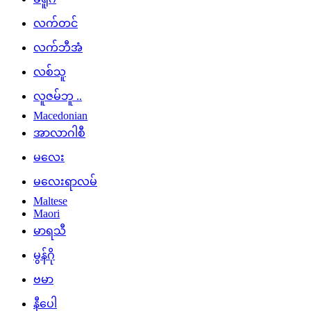
လက်တင်
လက်ဘီအံ
လစ်သူ
လူဇမ်ဘူ ..
Macedonian
အာလာဂါစီ
မလေး
မလေးရာလမ်
Maltese
Maori
မာရသီ
မွန်ဂို
ဗမာ
နီပေါ