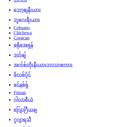
ဘော့စျနီးယား
ဘူဂေးရီးယား
Cebuano
Chichewa
Corsican
ခရိုအေရှန်
ဒတ်ချ်
အက်စ်တိုးနီးယားဘာသာစကား
ဖိလစ်ပိုင်
ဖင်နစ်ရှ်
Frisian
ဂါလာစီယံ
ဂျြောဂြီယနျ
ဂူဂျာရသီ