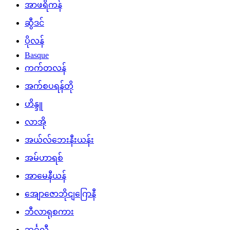
အာဖရိကန်
ဆွီဒင်
ပိုလန်
Basque
ကက်တလန်
အက်စပရန်တို
ဟိန္ဒူ
လာအို
အယ်လ်ဘေးနီးယန်း
အမ်ဟာရစ်
အာမေနီယန်
အျောဇောဘိုငျဂြောနီ
ဘီလာရုစကား
ဘင်္ဂလီ