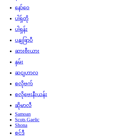
နော်ဝေ
ပါရှ်တို
ပါရှန်း
ပနျခြာပီ
ဆားဗီးယား
နှမ်း
ဆငျဟာလ
စလိုဗက်
စလိုဗေးနီးယန်း
ဆိုမာလီ
Samoan
Scots Gaelic
Shona
စင်ဒီ