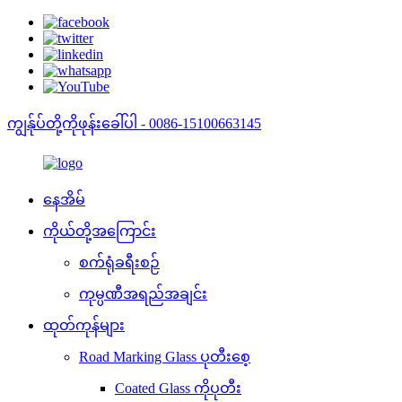
ကျွန်ုပ်တို့ကိုဖုန်းခေါ်ပါ - 0086-15100663145
နေအိမ်
ကိုယ်တို့အကြောင်း
စက်ရုံခရီးစဉ်
ကုမ္ပဏီအရည်အချင်း
ထုတ်ကုန်များ
Road Marking Glass ပုတီးစေ့
Coated Glass ကိုပုတီး