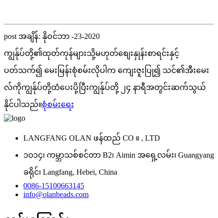
post အချိန်: နိုဝင်ဘာ -23-2020
ကျွန်ုပ်တို့၏ထုတ်ကုန်များသို့မဟုတ်စျေးနှုန်းစာရင်းနှင့်
ပတ်သက်၍ မေးမြန်းစုံစမ်းလိုပါက ကျေးဇူးပြု၍ သင်၏အီးမေး
လ်ကိုကျွန်ုပ်တို့ထံပေးပို့ပြီးကျွန်ုပ်တို့ ၂၄ နာရီအတွင်းဆက်သွယ်
နိုင်ပါသည်။
စုံစမ်းရေး
LANGFANG OLAN ဖန်ထည် CO ။ , LTD
၁၀၁၄၊ ကမ္ဘာသစ်စင်တာ B2၊ Aimin အရှေ့လမ်း၊ Guangyang
ခရိုင်၊ Langfang, Hebei, China
0086-15100663145
info@olanbeads.com