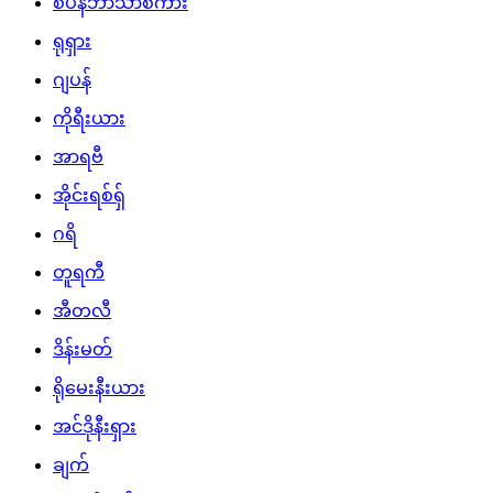
စပိန်ဘာသာစကား
ရုရှား
ဂျပန်
ကိုရီးယား
အာရဗီ
အိုင်းရစ်ရှ်
ဂရိ
တူရကီ
အီတလီ
ဒိန်းမတ်
ရိုမေးနီးယား
အင်ဒိုနီးရှား
ချက်