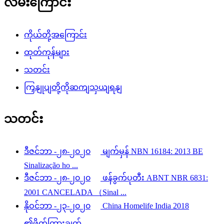
လမ်းကြောင်း
ကိုယ်တို့အကြောင်း
ထုတ်ကုန်များ
သတင်း
ကြှနျုပျတို့ကိုဆကျသှယျရနျ
သတင်း
ဒီဇင်ဘာ -၂၈-၂၀၂၀
မျက်မှန် NBN 16184: 2013 BE
Sinalização ho ...
ဒီဇင်ဘာ -၂၈-၂၀၂၀
ဖန်ခွက်ပုတီး ABNT NBR 6831:
2001 CANCELADA （Sinal ...
နိုဝင်ဘာ -၂၃-၂၀၂၀
China Homelife India 2018
၏ဖိတ်ကြားချက်