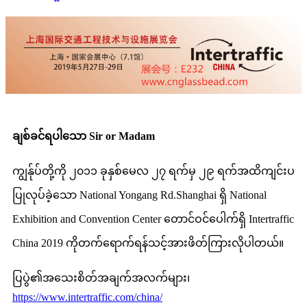
ချစ်ခင်ရပါသော Sir or Madam
ကျွန်ုပ်တို့ကို ၂၀၁၁ ခုနှစ်မေလ ၂၇ ရက်မှ ၂၉ ရက်အထိကျင်းပ
ပြုလုပ်ခဲ့သော National Yongang Rd.Shanghai ရှိ National
Exhibition and Convention Center တောင်ဝင်ပေါက်ရှိ Intertraffic
China 2019 ကိုတက်ရောက်ရန်သင့်အားဖိတ်ကြားလိုပါတယ်။
ပြပွဲ၏အသေးစိတ်အချက်အလက်များ၊
https://www.intertraffic.com/china/